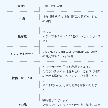
定休日
日曜、祝日定休
神奈川県 横浜市神奈川区二ツ谷町６−３ ぬ
住所
のや内
全17席
座席数
＜テーブル４卓（8−10名様）＋カウンター7
席＞
VISA,MasterCard,JCB,AmericanExpressそ
クレジットカード
の他交通系Paypayt等可
ベビーカーやお子様も利用できます。
ただランチタイムは混み合い、ご案内に時間
のかかる場合がございます。ご了承くださ
設備・サービス
い。
※ご予約いただく事でお席を確保いたしま
す。
駐輪場がございます。
その他
店舗スタッフにひと声かけた上、隣接の車庫